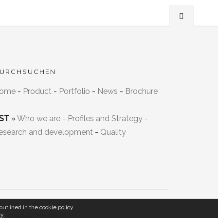
URCHSUCHEN
ome
-
Product
-
Portfolio
-
News
-
Brochure
ST
»
Who we are
-
Profiles and Strategy
-
esearch and development
-
Quality
 outlined in the
cookie policy
.
cy
te created by
.
etinet.it