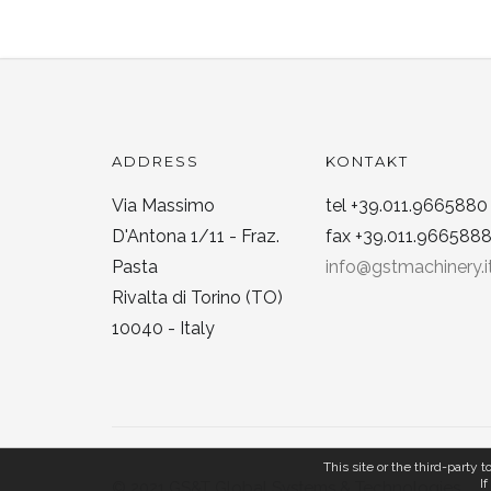
ADDRESS
KONTAKT
Via Massimo
tel +39.011.9665880
D'Antona 1/11 - Fraz.
fax +39.011.966588
Pasta
info@gstmachinery.i
Rivalta di Torino (TO)
10040 - Italy
This site or the third-party
I
© 2021 GS&T Global Systems & Technologies