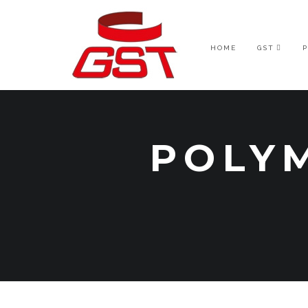
HOME
GST
POLY