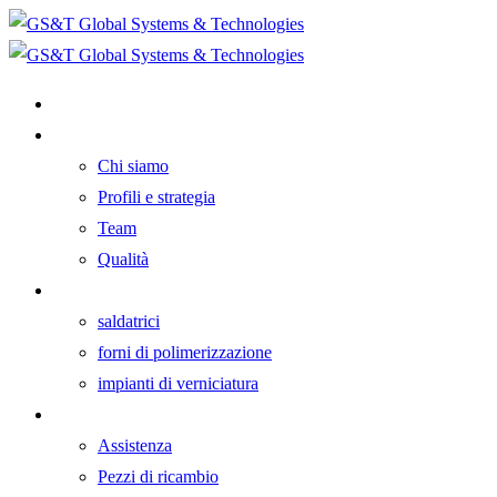
Home
GST
Chi siamo
Profili e strategia
Team
Qualità
Catalogo prodotti
saldatrici
forni di polimerizzazione
impianti di verniciatura
Post vendita
Assistenza
Pezzi di ricambio